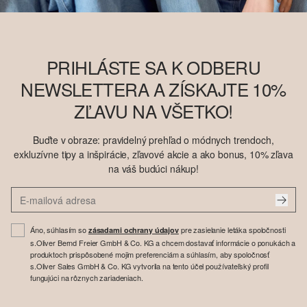
PRIHLÁSTE SA K ODBERU
NEWSLETTERA A ZÍSKAJTE 10%
ZĽAVU NA VŠETKO!
Buďte v obraze: pravidelný prehľad o módnych trendoch,
exkluzívne tipy a inšpirácie, zľavové akcie a ako bonus, 10% zľava
na váš budúci nákup!
Áno, súhlasím so
pre zasielanie letáka spoločnosti
zásadami ochrany údajov
s.Oliver Bernd Freier GmbH & Co. KG a chcem dostavať informácie o ponukách a
produktoch prispôsobené mojim preferenciám a súhlasím, aby spoločnosť
s.Oliver Sales GmbH & Co. KG vytvorila na tento účel používateľský profil
fungujúci na rôznych zariadeniach.