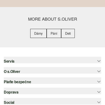
MORE ABOUT S.OLIVER
Dámy
Páni
Deti
Servis
O s.Oliver
Pomoc a FAQ
Nápoveda k veľkostiam
Plaťte bezpečne
Leták
Vrátenie
s.Oliver Group
Doprava
Kreditná karta
Oblečenie
Pracovné príležitosti
PayPal
Social
Slovenská pošta