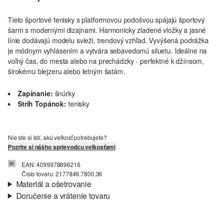
Tieto športové tenisky s platformovou podošvou spájajú športový
šarm s modernými dizajnami. Harmonicky zladené vložky a jasné
línie dodávajú modelu svieži, trendový vzhľad. Vyvýšená podrážka
je módnym vyhlásením a vytvára sebavedomú siluetu. Ideálne na
voľný čas, do mesta alebo na prechádzky - perfektné k džínsom,
širokému blejzeru alebo letným šatám.
Zapínanie:
šnúrky
Strih Topánok:
tenisky
Nie ste si istí, akú veľkosť potrebujete?
Pozrite si nášho sprievodcu veľkosťami
EAN: 4099978896216
Číslo tovaru: 2177849.7800.36
Materiál a ošetrovanie
Doručenie a vrátenie tovaru
Materiál:
Koža
Informácie o preprave