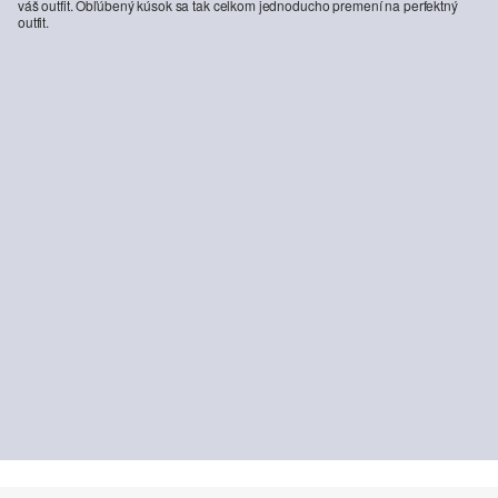
váš outfit. Obľúbený kúsok sa tak celkom jednoducho premení na perfektný
outfit.
Tenisky s platformovou podošvou a leopardím detailom
49,99 €