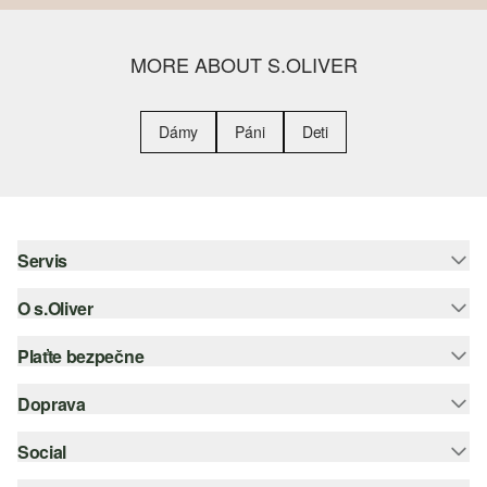
MORE ABOUT S.OLIVER
Dámy
Páni
Deti
Servis
O s.Oliver
Pomoc a FAQ
Nápoveda k veľkostiam
Plaťte bezpečne
Leták
Vrátenie
s.Oliver Group
Doprava
Kreditná karta
Oblečenie
Pracovné príležitosti
PayPal
Social
Slovenská pošta
Zoznam želaní
Dobierka