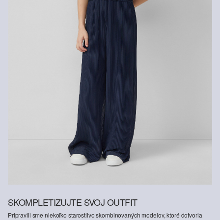
Recyklované vlákna
Aby sme prispeli k cyklickému princípu v textilnej výrobe, pri výrobe
našich výrobkov čoraz viac používame recyklované vlákna.
Obsahuje recyklovaný polyester: Tento produkt obsahuje
recyklovaný polyester vyrobený z recyklovaného plastu, napríklad
z PET fliaš alebo recyklovaných vláken, ktoré boli získané
z vyradeného šatstva.
SKOMPLETIZUJTE SVOJ OUTFIT
Pripravili sme niekoľko starostlivo skombinovaných modelov, ktoré dotvoria