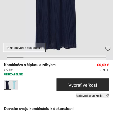
Takto dotvoríte svoj outfit
Kombinéza s čipkou a záhybmi
69,99 €
s.Oliver
89,99 €
UDRŽATEĽNÉ
Vybrať veľkosť
Sprievodcu veľkosťou
Doveďte svoju kombináciu k dokonalosti