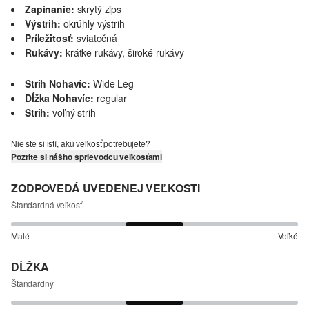
Zapínanie:
skrytý zips
Výstrih:
okrúhly výstrih
Príležitosť:
sviatočná
Rukávy:
krátke rukávy, široké rukávy
Strih Nohavíc:
Wide Leg
Dĺžka Nohavíc:
regular
Strih:
voľný strih
Nie ste si istí, akú veľkosť potrebujete?
Pozrite si nášho sprievodcu veľkosťami
ZODPOVEDÁ UVEDENEJ VEĽKOSTI
Štandardná veľkosť
Malé
Veľké
DĹŽKA
Štandardný