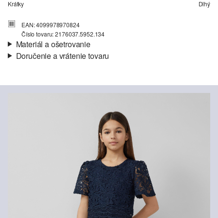
Krátky
Dlhý
EAN: 4099978970824
Číslo tovaru: 2176037.5952.134
Materiál a ošetrovanie
Doručenie a vrátenie tovaru
Látka:
Cifón, čipka
Informácie o preprave
Podšívka:
Viskóza
Materiál:
Polyester
Vaša objednávka bude odoslaná do 4-8 pracovných dní
prostredníctvom Slovenská pošta. Prepravné náklady na
štandardné doručenie sú 4,95 €
Vrátenie tovaru
Svoj tovar nám môžete bezplatne vrátiť do 14 dní.
Nečistiť chlórovým bielidlom
Nevhodné do sušičky bielizne
Šetrný prací program 30°
Nežehliť pri vysokej teplote
Nečistiť chemicky