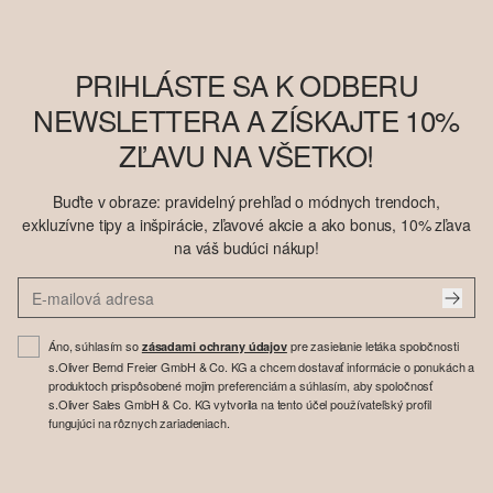
PRIHLÁSTE SA K ODBERU
NEWSLETTERA A ZÍSKAJTE 10%
ZĽAVU NA VŠETKO!
Buďte v obraze: pravidelný prehľad o módnych trendoch,
exkluzívne tipy a inšpirácie, zľavové akcie a ako bonus, 10% zľava
na váš budúci nákup!
Áno, súhlasím so
pre zasielanie letáka spoločnosti
zásadami ochrany údajov
s.Oliver Bernd Freier GmbH & Co. KG a chcem dostavať informácie o ponukách a
produktoch prispôsobené mojim preferenciám a súhlasím, aby spoločnosť
s.Oliver Sales GmbH & Co. KG vytvorila na tento účel používateľský profil
fungujúci na rôznych zariadeniach.