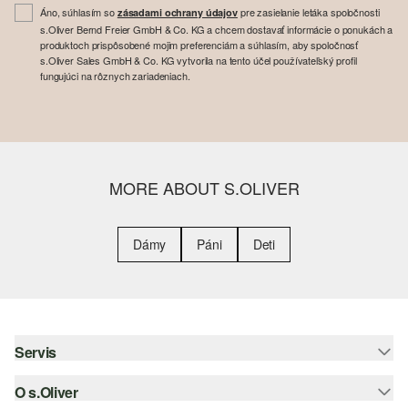
Áno, súhlasím so
pre zasielanie letáka spoločnosti
zásadami ochrany údajov
s.Oliver Bernd Freier GmbH & Co. KG a chcem dostavať informácie o ponukách a
produktoch prispôsobené mojim preferenciám a súhlasím, aby spoločnosť
s.Oliver Sales GmbH & Co. KG vytvorila na tento účel používateľský profil
fungujúci na rôznych zariadeniach.
MORE ABOUT S.OLIVER
Dámy
Páni
Deti
Servis
O s.Oliver
Pomoc a FAQ