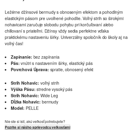
Ležérne džínsové bermudy s obnoseným efektom a pohodlným
elastickým pásom pre uvoľnené pohodlie. Voľný strih so širokými
nohavicami zaručuje slobodu pohybu pri korčuľovaní alebo
chillovaní s priateľmi. Džínsy vždy sedia perfektne vďaka
praktickému nastaveniu šírky. Univerzálny spoločník do školy aj na
voľný čas!
Zapínanie:
bez zapínania
Pás:
vnútri s nastavením šírky, elastický pás
Povrchová Úprava:
spratie, obnosený efekt
Strih Nohavíc:
voľný strih
Výška Pásu:
stredne vysoký pás
Strih Nohavíc:
Wide Leg
Dĺžka Nohavíc:
bermudy
Model:
PELLE
Nie ste si istí, akú veľkosť potrebujete?
Pozrite si nášho sprievodcu veľkosťami