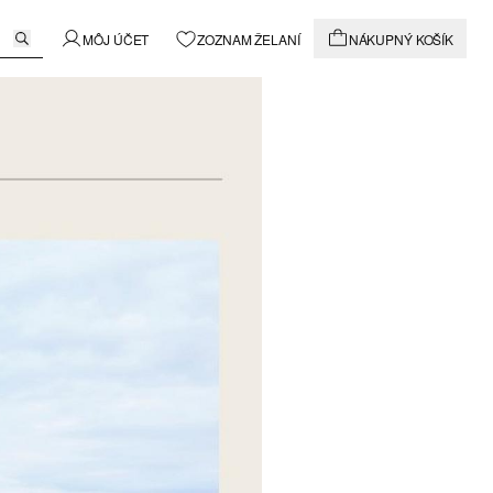
MÔJ ÚČET
ZOZNAM ŽELANÍ
NÁKUPNÝ KOŠÍK