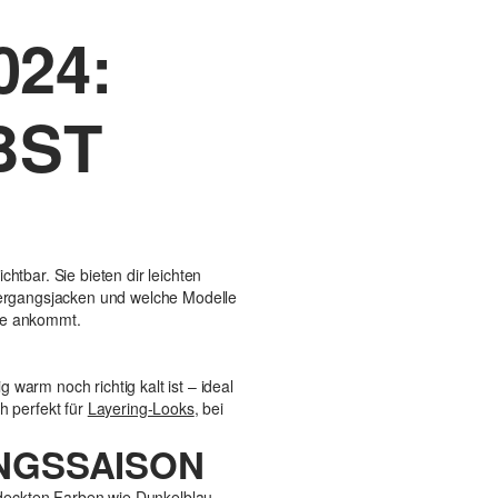
24:
BST
bar. Sie bieten dir leichten
Übergangsjacken und welche Modelle
cke ankommt.
warm noch richtig kalt ist – ideal
h perfekt für
Layering-Looks
, bei
ANGSSAISON
deckten Farben wie Dunkelblau,