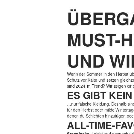
ÜBERGA
MUST-H
UND WI
Wenn der Sommer in den Herbst über
Schutz vor Kälte und setzen gleich
sind 2024 im Trend? Wir zeigen dir
ES GIBT KEI
…nur falsche Kleidung. Deshalb sind
für den Herbst oder milde Wintertag
denen du Schichten hinzufügen oder 
ALL-TIME-FA
Steppjacke
: Leicht und dennoch w