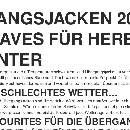
NGSJACKEN 20
AVES FÜR HER
NTER
geht und die Temperaturen schwanken, sind Übergangsjacken unverzicht
zeitig ein modisches Statement. Doch wann ist der beste Zeitpunkt für 
 die Must-haves der Saison und worauf es bei einer guten Übergangsja
N SCHLECHTES WETTER…
 Übergangsjacken sind die perfekte Wahl, wenn es draußen weder richtig 
e. Sie bieten Wärme, ohne dich ins Schwitzen zu bringen, und eignen sic
weglassen kannst. So bist du flexibel auf jede Wetterlage vorbereitet.
VOURITES FÜR DIE ÜBERG
ärmend, bleibt die Steppjacke ein Dauerbrenner. 2024 kommen sie in ge