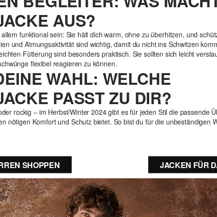
EN BEGLEITER: WAS MACHT
ACKE AUS?
 allem funktional sein: Sie hält dich warm, ohne zu überhitzen, und schü
ien und Atmungsaktivität sind wichtig, damit du nicht ins Schwitzen ko
ichten Fütterung sind besonders praktisch. Sie sollten sich leicht verst
schwünge flexibel reagieren zu können.
 DEINE WAHL: WELCHE
ACKE PASST ZU DIR?
 oder rockig – im Herbst/Winter 2024 gibt es für jeden Stil die passende
n nötigen Komfort und Schutz bietet. So bist du für die unbeständigen W
ERREN SHOPPEN
JACKEN FÜR 