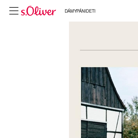
DÁMY
PÁNI
DETI