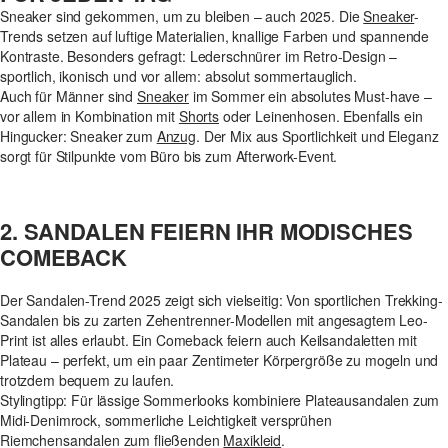
Sneaker sind gekommen, um zu bleiben – auch 2025. Die
Sneaker
-
Trends setzen auf luftige Materialien, knallige Farben und spannende
Kontraste. Besonders gefragt: Lederschnürer im Retro-Design –
sportlich, ikonisch und vor allem: absolut sommertauglich.
Auch für Männer sind
Sneaker
im Sommer ein absolutes Must-have –
vor allem in Kombination mit
Shorts
oder Leinenhosen. Ebenfalls ein
Hingucker: Sneaker zum
Anzug
. Der Mix aus Sportlichkeit und Eleganz
sorgt für Stilpunkte vom Büro bis zum Afterwork-Event.
2. SANDALEN FEIERN IHR MODISCHES
COMEBACK
Der Sandalen-Trend 2025 zeigt sich vielseitig: Von sportlichen Trekking-
Sandalen bis zu zarten Zehentrenner-Modellen mit angesagtem Leo-
Print ist alles erlaubt. Ein Comeback feiern auch Keilsandaletten mit
Plateau – perfekt, um ein paar Zentimeter Körpergröße zu mogeln und
trotzdem bequem zu laufen.
Stylingtipp: Für lässige Sommerlooks kombiniere Plateausandalen zum
Midi-Denimrock, sommerliche Leichtigkeit versprühen
Riemchensandalen zum fließenden
Maxikleid
.