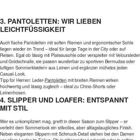
3. PANTOLETTEN: WIR LIEBEN
LEICHTFÜSSIGKEIT
Auch flache Pantoletten mit soften Riemen und ergonomischer Sohle
liegen wieder im Trend – ideal für lange Tage in der City oder auf
Reisen. Egal ob lässig mit Plateausohle oder verspielter mit Veloursleder
und Goldschnalle, sie passen wunderbar zu sportiven Bermudas oder
luftigen Sommerkleidern aus Leinen und ergänzen mühelos jeden
Casual-Look.
Tipp für Herren: Leder-
Pantoletten
mit breiten Riemen wirken
hochwertig und lässig zugleich – ideal zu Chino-Shorts oder
Leinenhosen.
4. SLIPPER UND LOAFER: ENTSPANNT
MIT STIL
Wer es unkompliziert mag, greift in dieser Saison zum Slipper – er
verleiht dem Sommerlook ein stilvolles, aber alltagstaugliches Finish.
Neben eleganten Slippern mit Schmuck-Detail stehen bei den Damen
vor allem
Loafer
im Fokus. Ob in glänzender Lackoptik oder in soften