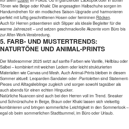
Tönen wie Beige oder Khaki: Die angesagten Halbschuhe sorgen im
Handumdrehen für ein modisches Saison-Upgrade und harmonieren
perfekt mit luftig geschnittenen Hosen oder femininen
Röcken
.
Auch für Herren präsentieren sich Slipper als ideale Begleiter für die
warme Jahreszeit – und setzen geschmackvolle Akzente vom Büro bis
zur After-Work-Verabredung.
5. FARB- UND MUSTERTRENDS:
NATURTÖNE UND ANIMAL-PRINTS
Der Modesommer 2025 setzt auf sanfte Farben wie Vanille, Hellblau oder
Salbei – kombiniert mit weichen Ledern oder leicht strukturierten
Materialien wie Canvas und Mesh. Auch Animal-Prints bleiben in diesem
Sommer aktuell: Leoparden-Sandalen oder -Pantoletten sind Statement-
Pieces und Alltagslieblinge zugleich und sorgen sowohl tagsüber als
auch abends für einen echten Hingucker.
Natürliche Nuancen sind auch bei den Herren voll im Trend. Sneaker
und Schnürschuhe in Beige, Braun oder Khaki lassen sich vielseitig
kombinieren und bringen sommerliche Leichtigkeit in den Sommerlook –
egal ob beim sommerlichen Stadtbummel, im Büro oder Urlaub.