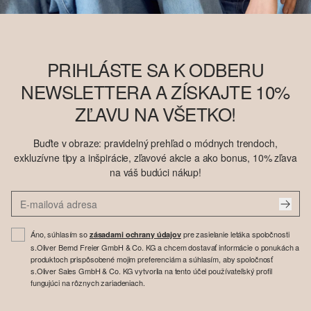
PRIHLÁSTE SA K ODBERU
NEWSLETTERA A ZÍSKAJTE 10%
ZĽAVU NA VŠETKO!
Buďte v obraze: pravidelný prehľad o módnych trendoch,
exkluzívne tipy a inšpirácie, zľavové akcie a ako bonus, 10% zľava
na váš budúci nákup!
Áno, súhlasím so
pre zasielanie letáka spoločnosti
zásadami ochrany údajov
s.Oliver Bernd Freier GmbH & Co. KG a chcem dostavať informácie o ponukách a
produktoch prispôsobené mojim preferenciám a súhlasím, aby spoločnosť
s.Oliver Sales GmbH & Co. KG vytvorila na tento účel používateľský profil
fungujúci na rôznych zariadeniach.