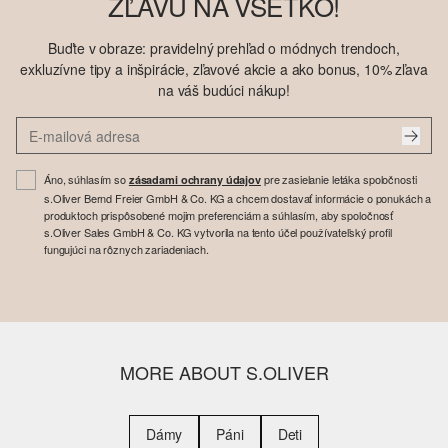
ZĽAVU NA VŠETKO!
Buďte v obraze: pravidelný prehľad o módnych trendoch,
exkluzívne tipy a inšpirácie, zľavové akcie a ako bonus, 10% zľava
na váš budúci nákup!
Áno, súhlasím so
pre zasielanie letáka spoločnosti
zásadami ochrany údajov
s.Oliver Bernd Freier GmbH & Co. KG a chcem dostavať informácie o ponukách a
produktoch prispôsobené mojim preferenciám a súhlasím, aby spoločnosť
s.Oliver Sales GmbH & Co. KG vytvorila na tento účel používateľský profil
fungujúci na rôznych zariadeniach.
MORE ABOUT S.OLIVER
Dámy
Páni
Deti