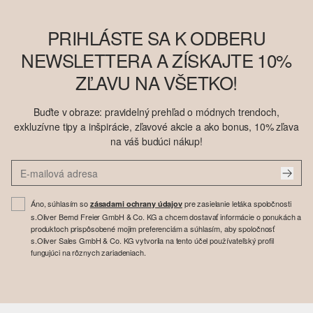
PRIHLÁSTE SA K ODBERU
NEWSLETTERA A ZÍSKAJTE 10%
ZĽAVU NA VŠETKO!
Buďte v obraze: pravidelný prehľad o módnych trendoch,
exkluzívne tipy a inšpirácie, zľavové akcie a ako bonus, 10% zľava
na váš budúci nákup!
Áno, súhlasím so
pre zasielanie letáka spoločnosti
zásadami ochrany údajov
s.Oliver Bernd Freier GmbH & Co. KG a chcem dostavať informácie o ponukách a
produktoch prispôsobené mojim preferenciám a súhlasím, aby spoločnosť
s.Oliver Sales GmbH & Co. KG vytvorila na tento účel používateľský profil
fungujúci na rôznych zariadeniach.