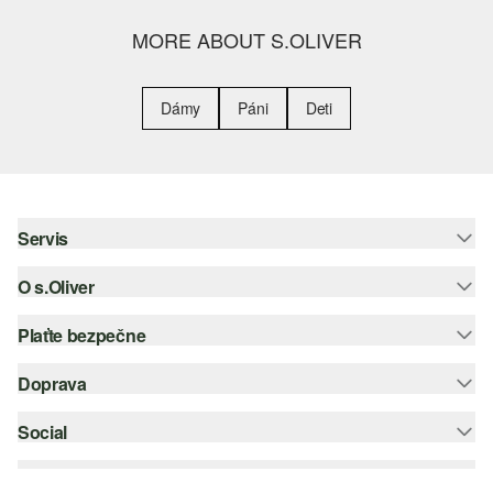
MORE ABOUT S.OLIVER
Dámy
Páni
Deti
Servis
O s.Oliver
Pomoc a FAQ
Nápoveda k veľkostiam
Plaťte bezpečne
Leták
Vrátenie
s.Oliver Group
Doprava
Kreditná karta
Oblečenie
Pracovné príležitosti
PayPal
Social
Slovenská pošta
Zoznam želaní
Dobierka
instagram
Udržateľnosť