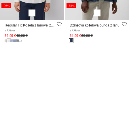
-26%
-54%
Regular Fit: Košeľa z ľanovej zmesi s pruhy
Džínsová košeľová bunda z ľanu
s.Oliver
s.Oliver
36,99 €
49,99 €
31,99 €
69,99 €
+1