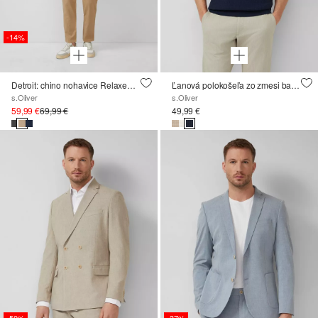
-14%
Detroit: chino nohavice Relaxed Fit z ľanovej zmesi s elastickým pásom
Ľanová polokošeľa zo zmesi bavlny a ľanu
s.Oliver
s.Oliver
59,99 €
69,99 €
49,99 €
-50%
-37%