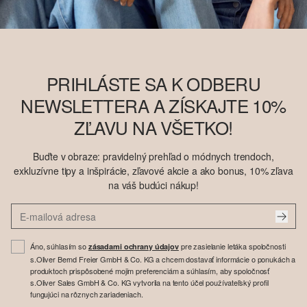
PRIHLÁSTE SA K ODBERU
NEWSLETTERA A ZÍSKAJTE 10%
ZĽAVU NA VŠETKO!
Buďte v obraze: pravidelný prehľad o módnych trendoch,
exkluzívne tipy a inšpirácie, zľavové akcie a ako bonus, 10% zľava
na váš budúci nákup!
Áno, súhlasím so
pre zasielanie letáka spoločnosti
zásadami ochrany údajov
s.Oliver Bernd Freier GmbH & Co. KG a chcem dostavať informácie o ponukách a
produktoch prispôsobené mojim preferenciám a súhlasím, aby spoločnosť
s.Oliver Sales GmbH & Co. KG vytvorila na tento účel používateľský profil
fungujúci na rôznych zariadeniach.