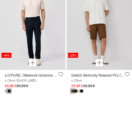
-44%
-25%
s.O PURE: Oblekové nohavice z ľanovej zmesi
Detroit: Bermudy Relaxed Fit z ľanovej zmesi
s.Oliver BLACK LABEL
s.Oliver
49,99 €
89,99 €
29,99 €
39,99 €
K
SÚPRAVÁM
→