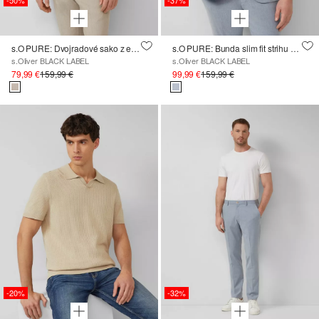
s.O PURE: Dvojradové sako z elastickej ľanovej zmesi
s.O PURE: Bunda slim fit strihu z elastickej ľanovej zmesi
s.Oliver BLACK LABEL
s.Oliver BLACK LABEL
79,99 €
159,99 €
99,99 €
159,99 €
-20%
-32%