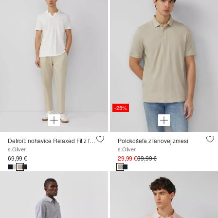
-25%
Detroit: nohavice Relaxed Fit z ľanovej zmesi
Polokošeľa z ľanovej zmesi
s.Oliver
s.Oliver
69,99 €
29,99 €
39,99 €