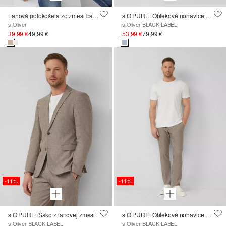
Ľanová polokošeľa zo zmesi bavlny a ľanu
s.O PURE: Oblekové nohavice z ľanovej zmesi
s.Oliver
s.Oliver BLACK LABEL
39,99 €
49,99 €
53,99 €
79,99 €
-11%
-11%
s.O PURE: Sako z ľanovej zmesi
s.O PURE: Oblekové nohavice z ľanovej zmesi
s.Oliver BLACK LABEL
s.Oliver BLACK LABEL