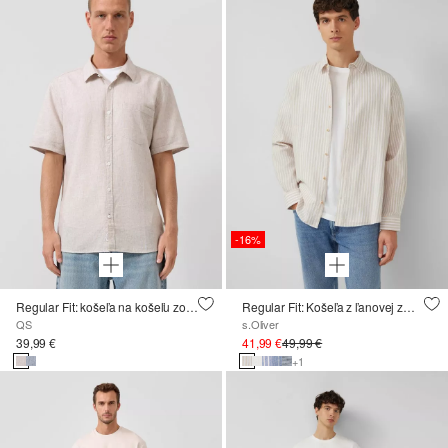
-16%
Regular Fit: košeľa na košeľu zo zmesi ľanu
Regular Fit: Košeľa z ľanovej zmesi s pruhy
QS
s.Oliver
39,99 €
41,99 €
49,99 €
+1