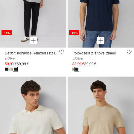
-14%
-15%
Detroit: nohavice Relaxed Fit z ľanovej zmesi
Polokošeľa z ľanovej zmesi
s.Oliver
s.Oliver
59,99 €
69,99 €
33,99 €
39,99 €