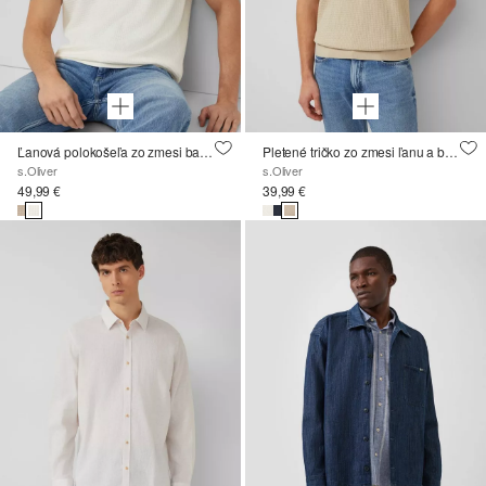
Ľanová polokošeľa zo zmesi bavlny a ľanu
Pletené tričko zo zmesi ľanu a bavlny
s.Oliver
s.Oliver
49,99 €
39,99 €