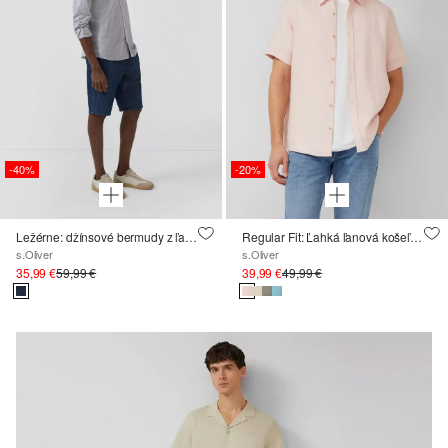
-40%
-20%
Ležérne: džínsové bermudy z ľanovej zmesi
Regular Fit: Ľahká ľanová košeľa s golierom Kent
s.Oliver
s.Oliver
35,99 €
59,99 €
39,99 €
49,99 €