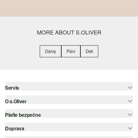
MORE ABOUT S.OLIVER
Dámy
Páni
Deti
Servis
O s.Oliver
Pomoc a FAQ
Nápoveda k veľkostiam
Plaťte bezpečne
Leták
Vrátenie
s.Oliver Group
Doprava
Kreditná karta
Oblečenie
Pracovné príležitosti